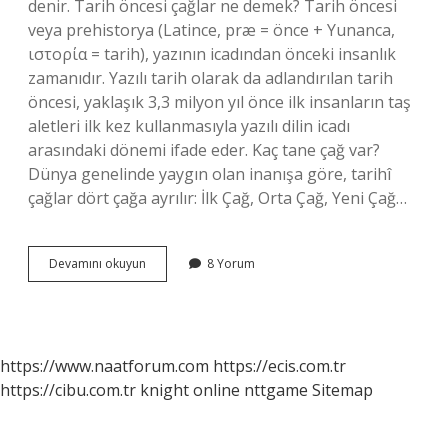
denir. Tarih öncesi çağlar ne demek? Tarih öncesi
veya prehistorya (Latince, præ = önce + Yunanca,
ιστορία = tarih), yazının icadından önceki insanlık
zamanıdır. Yazılı tarih olarak da adlandırılan tarih
öncesi, yaklaşık 3,3 milyon yıl önce ilk insanların taş
aletleri ilk kez kullanmasıyla yazılı dilin icadı
arasındaki dönemi ifade eder. Kaç tane çağ var?
Dünya genelinde yaygın olan inanışa göre, tarihî
çağlar dört çağa ayrılır: İlk Çağ, Orta Çağ, Yeni Çağ…
Tarih
Devamını okuyun
8 Yorum
Çağları
Ne
Demek
https://www.naatforum.com
https://ecis.com.tr
https://cibu.com.tr
knight online
nttgame
Sitemap