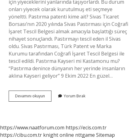
için yiyeceklerini yanlarında taşıyorlardı. Bu durum
onları yiyecek olarak kurutulmuş eti seçmeye
yöneltti. Pastırma patenti kime ait? Sivas Ticaret
Borsası’nın 2020 yılında Sivas Pastırması için Coğrafi
İşaret Tescil Belgesi almak amacıyla başlattığı süreç
nihayet sonuçlandı. Pastırmayı tescil eden il Sivas
oldu. Sivas Pastırması, Türk Patent ve Marka
Kurumu tarafından Coğrafi İşaret Tescil Belgesi ile
tescil edildi. Pastırma Kayseri mi Kastamonu mu?
“Pastırma denince dünyanın her yerinde insanların
aklına Kayseri geliyor” 9 Ekim 2022 En güzel…
Pastırma
Devamını okuyun
Yorum Bırak
Hangi
Ülkeye
Ait
https://www.naatforum.com
https://ecis.com.tr
https://cibu.com.tr
knight online
nttgame
Sitemap