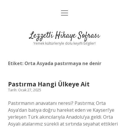
menüyü
Anasayfa
aç
Gizlilik Politikası
Lezzetli Hikaye Sofrası
Yasal Uyarı
Yemek kültürleriyle dolu keyifli bilgiler!
Hakkımızda
Etiket:
Orta Asyada pastırmaya ne denir
Pastırma Hangi Ülkeye Ait
Tarih: Ocak 27, 2025
Pastırmanın anavatanı neresi? Pastırma; Orta
Asya’dan batıya doğru hareket eden ve Kayseri’ye
yerleşen Türk akıncılarıyla Anadolu’ya geldi. Orta
Asyalı atalarımız sürekli at sırtında seyahat ettikleri