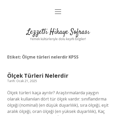
menüyü
Anasayfa
aç
Gizlilik Politikası
Lezzetli Hikaye Sofrası
Yasal Uyarı
Yemek kültürleriyle dolu keyifli bilgiler!
Hakkımızda
Etiket:
Ölçme türleri nelerdir KPSS
Ölçek Türleri Nelerdir
Tarih: Ocak 21, 2025
Ölçek türleri kaça ayrılır? Araştırmalarda yaygın
olarak kullanılan dört tür ölçek vardır: sınıflandırma
ölçeği (nominal) (en düşük duyarlılık), sıra ölçeği, eşit
aralık ölçeği, oran ölçeği (en yüksek duyarlılık), Kaç