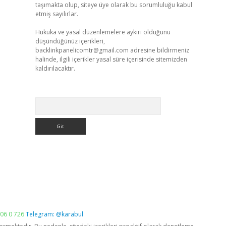
taşımakta olup, siteye üye olarak bu sorumluluğu kabul
etmiş sayılırlar.
Hukuka ve yasal düzenlemelere aykırı olduğunu
düşündüğünüz içerikleri,
backlinkpanelicomtr@gmail.com
adresine bildirmeniz
halinde, ilgili içerikler yasal süre içerisinde sitemizden
kaldırılacaktır.
Arama
06 0 726
Telegram: @karabul