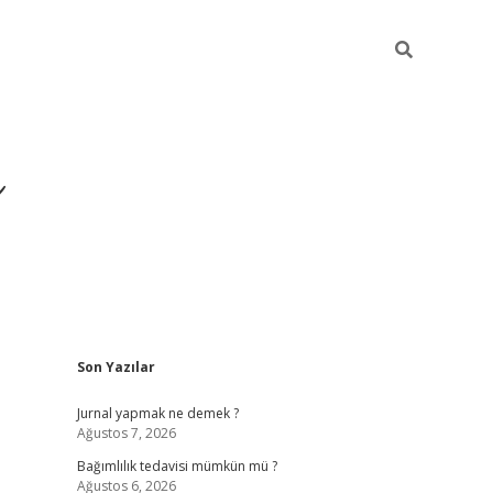
ı
Sidebar
Son Yazılar
betexper gir
Jurnal yapmak ne demek ?
Ağustos 7, 2026
Bağımlılık tedavisi mümkün mü ?
Ağustos 6, 2026