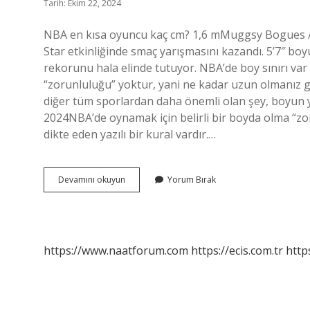
Tarih: Ekim 22, 2024
NBA en kısa oyuncu kaç cm? 1,6 mMuggsy Bogues / 
Star etkinliğinde smaç yarışmasını kazandı. 5’7″ bo
rekorunu hala elinde tutuyor. NBA’de boy sınırı var
“zorunluluğu” yoktur, yani ne kadar uzun olmanız ger
diğer tüm sporlardan daha önemli olan şey, boyun ya
2024NBA’de oynamak için belirli bir boyda olma “zo
dikte eden yazılı bir kural vardır.…
En
Devamını okuyun
Yorum Bırak
Kısa
Nba
Oyuncusu
Kimdir
https://www.naatforum.com
https://ecis.com.tr
http