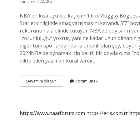
Tarih: Ekim 22, 2024
NBA en kısa oyuncu kaç cm? 1,6 mMuggsy Bogues / 
Star etkinliğinde smaç yarışmasını kazandı. 5’7″ bo
rekorunu hala elinde tutuyor. NBA’de boy sınırı var
“zorunluluğu” yoktur, yani ne kadar uzun olmanız ger
diğer tüm sporlardan daha önemli olan şey, boyun ya
2024NBA’de oynamak için belirli bir boyda olma “zo
dikte eden yazılı bir kural vardır.…
En
Devamını okuyun
Yorum Bırak
Kısa
Nba
Oyuncusu
Kimdir
https://www.naatforum.com
https://ecis.com.tr
http