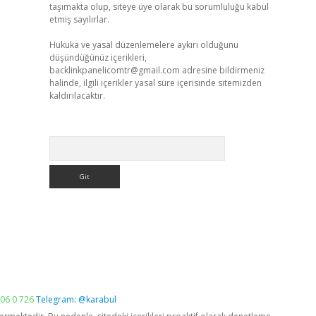
taşımakta olup, siteye üye olarak bu sorumluluğu kabul
etmiş sayılırlar.
Hukuka ve yasal düzenlemelere aykırı olduğunu
düşündüğünüz içerikleri,
backlinkpanelicomtr@gmail.com
adresine bildirmeniz
halinde, ilgili içerikler yasal süre içerisinde sitemizden
kaldırılacaktır.
Arama
06 0 726
Telegram: @karabul