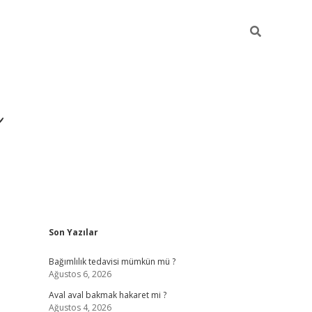
ı
Sidebar
Son Yazılar
betexper gir
Bağımlılık tedavisi mümkün mü ?
Ağustos 6, 2026
Aval aval bakmak hakaret mi ?
Ağustos 4, 2026