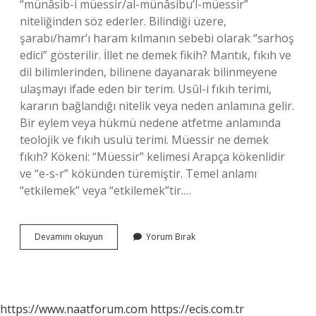
“münâsib-i müessir/al-münâsibu’l-müessir”
niteliğinden söz ederler. Bilindiği üzere,
şarabı/hamr’ı haram kılmanın sebebi olarak “sarhoş
edici” gösterilir. İllet ne demek fikih? Mantık, fıkıh ve
dil bilimlerinden, bilinene dayanarak bilinmeyene
ulaşmayı ifade eden bir terim. Usûl-i fıkıh terimi,
kararın bağlandığı nitelik veya neden anlamına gelir.
Bir eylem veya hükmü nedene atfetme anlamında
teolojik ve fıkıh usulü terimi. Müessir ne demek
fıkıh? Kökeni: “Müessir” kelimesi Arapça kökenlidir
ve “e-s-r” kökünden türemiştir. Temel anlamı
“etkilemek” veya “etkilemek”tir.…
Vasıf
Devamını okuyun
Yorum Bırak
Ne
Demek
Islam
https://www.naatforum.com
https://ecis.com.tr