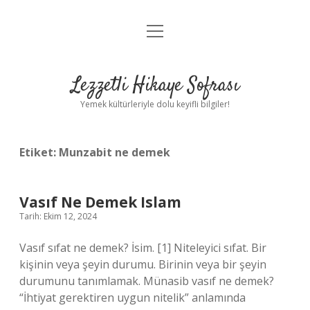
menüyü
Anasayfa
aç
Gizlilik Politikası
Lezzetli Hikaye Sofrası
Yasal Uyarı
Yemek kültürleriyle dolu keyifli bilgiler!
Hakkımızda
Etiket:
Munzabit ne demek
Vasıf Ne Demek Islam
Tarih: Ekim 12, 2024
Vasıf sıfat ne demek? İsim. [1] Niteleyici sıfat. Bir
kişinin veya şeyin durumu. Birinin veya bir şeyin
durumunu tanımlamak. Münasib vasıf ne demek?
“İhtiyat gerektiren uygun nitelik” anlamında