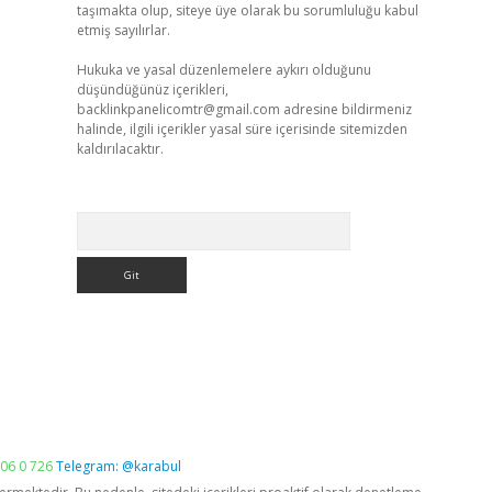
taşımakta olup, siteye üye olarak bu sorumluluğu kabul
etmiş sayılırlar.
Hukuka ve yasal düzenlemelere aykırı olduğunu
düşündüğünüz içerikleri,
backlinkpanelicomtr@gmail.com
adresine bildirmeniz
halinde, ilgili içerikler yasal süre içerisinde sitemizden
kaldırılacaktır.
Arama
06 0 726
Telegram: @karabul