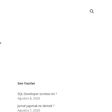
ı
Sidebar
Son Yazılar
betexper gir
SQL Developer ücretsiz mi ?
Ağustos 8, 2026
Jurnal yapmak ne demek ?
Ağustos 7, 2026