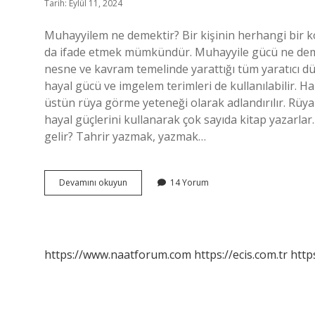
Tarih: Eylül 11, 2024
Muhayyilem ne demektir? Bir kişinin herhangi bir ko
da ifade etmek mümkündür. Muhayyile gücü ne demek?
nesne ve kavram temelinde yarattığı tüm yaratıcı dü
hayal gücü ve imgelem terimleri de kullanılabilir. 
üstün rüya görme yeteneği olarak adlandırılır. Rüya
hayal güçlerini kullanarak çok sayıda kitap yazarlar.
gelir? Tahrir yazmak, yazmak…
Muhayyile
Devamını okuyun
14 Yorum
Ne
Anlama
Gelir
https://www.naatforum.com
https://ecis.com.tr
http