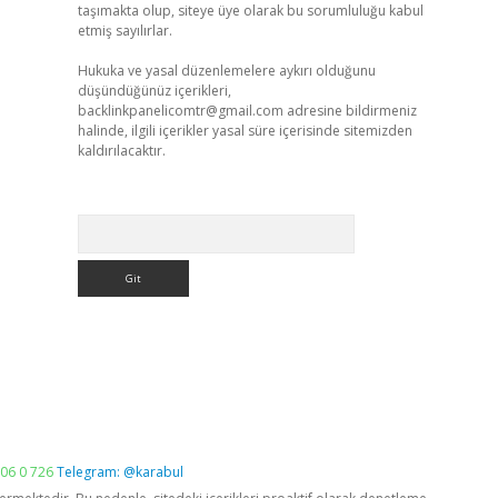
taşımakta olup, siteye üye olarak bu sorumluluğu kabul
etmiş sayılırlar.
Hukuka ve yasal düzenlemelere aykırı olduğunu
düşündüğünüz içerikleri,
backlinkpanelicomtr@gmail.com
adresine bildirmeniz
halinde, ilgili içerikler yasal süre içerisinde sitemizden
kaldırılacaktır.
Arama
06 0 726
Telegram: @karabul