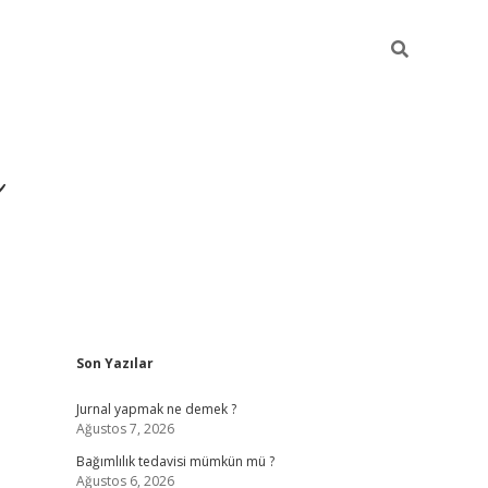
ı
Sidebar
Son Yazılar
betexper giri
Jurnal yapmak ne demek ?
Ağustos 7, 2026
Bağımlılık tedavisi mümkün mü ?
Ağustos 6, 2026