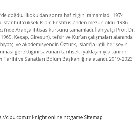
’de doğdu. İlkokuldan sonra hafızlığını tamamladı. 1974
da İstanbul Yüksek İslam Enstitüsü’nden mezun oldu. 1986
ezi’nde Arapça ihtisas kursunu tamamladı. İlahiyatçı Prof. Dr.
965, Keşap, Giresun), tefsir ve Kur’an çalışmaları alanında
ahiyatçı ve akademisyendir. Öztürk, İslam’la ilgili her şeyin,
nması gerektiğini savunan tarihselci yaklaşımıyla tanınır.
lam Tarihi ve Sanatları Bölüm Başkanlığına atandı. 2019-2023
s://cibu.com.tr
knight online
nttgame
Sitemap