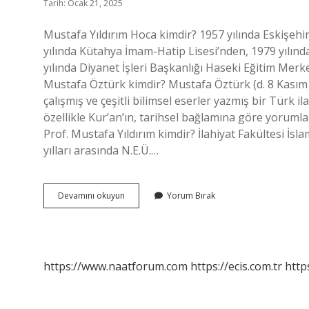
Tarih: Ocak 21, 2025
Mustafa Yıldırım Hoca kimdir? 1957 yılında Eskişehir
yılında Kütahya İmam-Hatip Lisesi’nden, 1979 yılın
yılında Diyanet İşleri Başkanlığı Haseki Eğitim Merk
Mustafa Öztürk kimdir? Mustafa Öztürk (d. 8 Kasım 1
çalışmış ve çeşitli bilimsel eserler yazmış bir Türk il
özellikle Kur’an’ın, tarihsel bağlamına göre yorumla
Prof. Mustafa Yıldırım kimdir? İlahiyat Fakültesi İs
yılları arasında N.E.Ü.…
Prof
Devamını okuyun
Yorum Bırak
Dr
Mustafa
Yıldırım
Kimdir
https://www.naatforum.com
https://ecis.com.tr
http