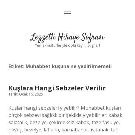
menüyü
Anasayfa
aç
Gizlilik Politikası
Lezzetli Hikaye Sofrası
Yasal Uyarı
Yemek kültürleriyle dolu keyifli bilgiler!
Hakkımızda
Etiket:
Muhabbet kuşuna ne yedirilmemeli
Kuşlara Hangi Sebzeler Verilir
Tarih: Ocak 16, 2025
Kuşlar hangi sebzeleri yiyebilir? Muhabbet kuşları
birçok sebzeyi sağlıklı bir şekilde yiyebilirler: kabak,
salatalık, bezelye, çekirdeksiz kabak, taze fasulye,
havuç, bezelye, lahana, karnabahar, ıspanak, tatlı