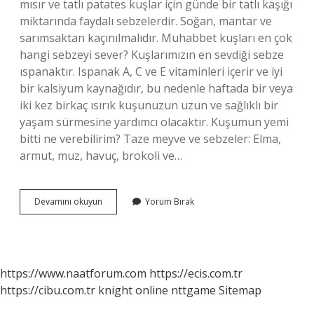
mısır ve tatlı patates kuşlar için günde bir tatlı kaşığı
miktarında faydalı sebzelerdir. Soğan, mantar ve
sarımsaktan kaçınılmalıdır. Muhabbet kuşları en çok
hangi sebzeyi sever? Kuşlarımızın en sevdiği sebze
ıspanaktır. Ispanak A, C ve E vitaminleri içerir ve iyi
bir kalsiyum kaynağıdır, bu nedenle haftada bir veya
iki kez birkaç ısırık kuşunuzun uzun ve sağlıklı bir
yaşam sürmesine yardımcı olacaktır. Kuşumun yemi
bitti ne verebilirim? Taze meyve ve sebzeler: Elma,
armut, muz, havuç, brokoli ve…
Kuşlara
Devamını okuyun
Yorum Bırak
Hangi
Sebzeler
Verilir
https://www.naatforum.com
https://ecis.com.tr
https://cibu.com.tr
knight online
nttgame
Sitemap