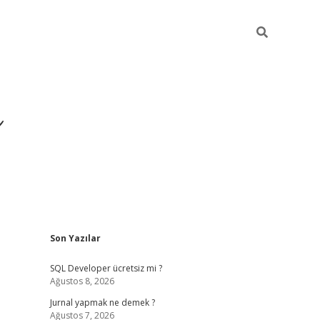
ı
Sidebar
Son Yazılar
betexper gir
SQL Developer ücretsiz mi ?
Ağustos 8, 2026
Jurnal yapmak ne demek ?
Ağustos 7, 2026