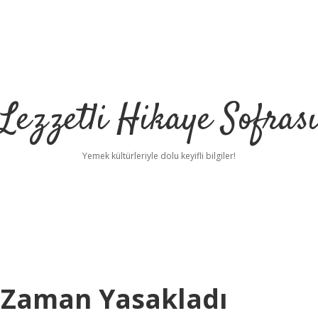
Lezzetli Hikaye Sofras
Yemek kültürleriyle dolu keyifli bilgiler!
 Zaman Yasakladı