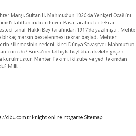
er Marşı, Sultan II. Mahmud’un 1826’da Yeniçeri Ocağı’nı
hamid’i tahttan indiren Enver Paşa tarafından tekrar
esteci İsmail Hakkı Bey tarafından 1917’de yazılmıştır. Mehte
le birkaç marşın bestelenmesi tekrar başladı. Mehter
lerin silinmesinin nedeni İkinci Dünya Savaşı’ydı. Mahmut’un
n kuruldu? Bursa’nın fethiyle beylikten devlete geçen
da kurulmuştur. Mehter Takımı, iki şube ve yedi takımdan
u? Milli…
s://cibu.com.tr
knight online
nttgame
Sitemap