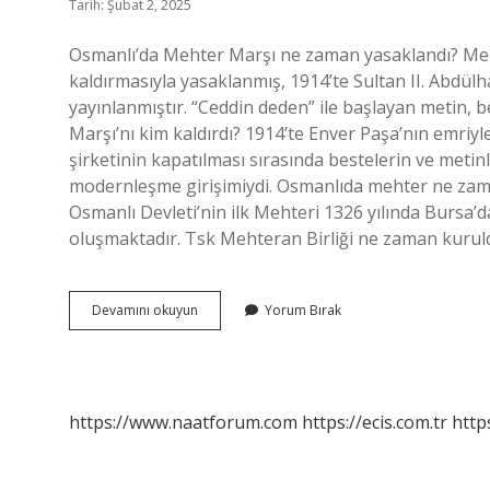
Tarih: Şubat 2, 2025
Osmanlı’da Mehter Marşı ne zaman yasaklandı? Meht
kaldırmasıyla yasaklanmış, 1914’te Sultan II. Abdül
yayınlanmıştır. “Ceddin deden” ile başlayan metin, b
Marşı’nı kim kaldırdı? 1914’te Enver Paşa’nın emriy
şirketinin kapatılması sırasında bestelerin ve metin
modernleşme girişimiydi. Osmanlıda mehter ne zama
Osmanlı Devleti’nin ilk Mehteri 1326 yılında Bursa’
oluşmaktadır. Tsk Mehteran Birliği ne zaman kuruld
Osmanlı
Devamını okuyun
Yorum Bırak
Mehteri
Ne
Zaman
Yasakladı
https://www.naatforum.com
https://ecis.com.tr
http