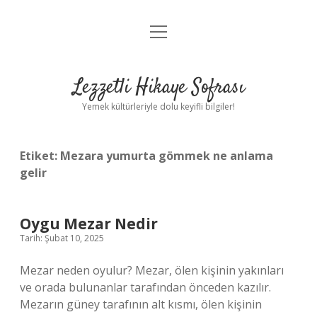
menüyü
Anasayfa
aç
Gizlilik Politikası
Lezzetli Hikaye Sofrası
Yasal Uyarı
Yemek kültürleriyle dolu keyifli bilgiler!
Hakkımızda
Etiket:
Mezara yumurta gömmek ne anlama
gelir
Oygu Mezar Nedir
Tarih: Şubat 10, 2025
Mezar neden oyulur? Mezar, ölen kişinin yakınları
ve orada bulunanlar tarafından önceden kazılır.
Mezarın güney tarafının alt kısmı, ölen kişinin