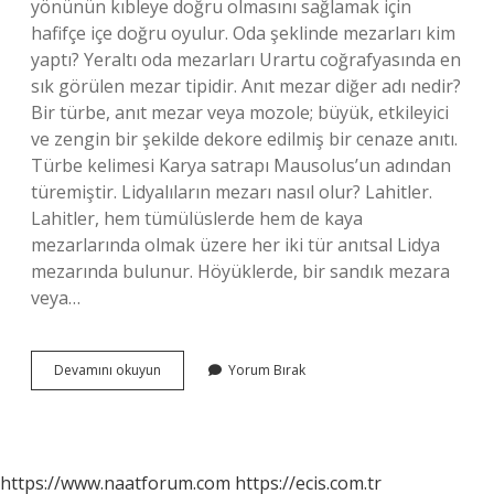
yönünün kıbleye doğru olmasını sağlamak için
hafifçe içe doğru oyulur. Oda şeklinde mezarları kim
yaptı? Yeraltı oda mezarları Urartu coğrafyasında en
sık görülen mezar tipidir. Anıt mezar diğer adı nedir?
Bir türbe, anıt mezar veya mozole; büyük, etkileyici
ve zengin bir şekilde dekore edilmiş bir cenaze anıtı.
Türbe kelimesi Karya satrapı Mausolus’un adından
türemiştir. Lidyalıların mezarı nasıl olur? Lahitler.
Lahitler, hem tümülüslerde hem de kaya
mezarlarında olmak üzere her iki tür anıtsal Lidya
mezarında bulunur. Höyüklerde, bir sandık mezara
veya…
Oygu
Devamını okuyun
Yorum Bırak
Mezar
Nedir
https://www.naatforum.com
https://ecis.com.tr