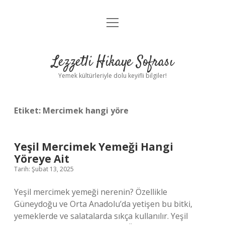
menüyü
Anasayfa
aç
Gizlilik Politikası
Lezzetli Hikaye Sofrası
Yasal Uyarı
Yemek kültürleriyle dolu keyifli bilgiler!
Hakkımızda
Etiket:
Mercimek hangi yöre
Yeşil Mercimek Yemeği Hangi
Yöreye Ait
Tarih: Şubat 13, 2025
Yeşil mercimek yemeği nerenin? Özellikle
Güneydoğu ve Orta Anadolu’da yetişen bu bitki,
yemeklerde ve salatalarda sıkça kullanılır. Yeşil