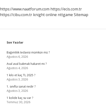
Yöreye
Ait
https://www.naatforum.com
https://ecis.com.tr
https://cibu.com.tr
knight online
nttgame
Sitemap
Sidebar
Son Yazılar
Bağımlılık tedavisi mümkün mü ?
Ağustos 6, 2026
Aval aval bakmak hakaret mi ?
Ağustos 4, 2026
1 kilo et kaç TL 2025 ?
Ağustos 3, 2026
1. sınıfta sanat nedir ?
Ağustos 3, 2026
1 kolide kaç su var ?
Temmuz 30, 2026