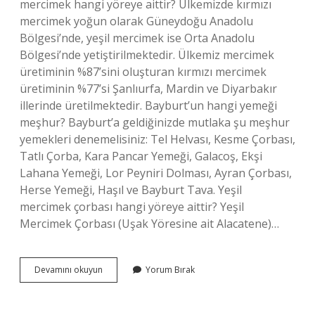
mercimek hangi yöreye aittir? Ülkemizde kırmızı
mercimek yoğun olarak Güneydoğu Anadolu
Bölgesi’nde, yeşil mercimek ise Orta Anadolu
Bölgesi’nde yetiştirilmektedir. Ülkemiz mercimek
üretiminin %87’sini oluşturan kırmızı mercimek
üretiminin %77’si Şanlıurfa, Mardin ve Diyarbakır
illerinde üretilmektedir. Bayburt’un hangi yemeği
meşhur? Bayburt’a geldiğinizde mutlaka şu meşhur
yemekleri denemelisiniz: Tel Helvası, Kesme Çorbası,
Tatlı Çorba, Kara Pancar Yemeği, Galacoş, Ekşi
Lahana Yemeği, Lor Peyniri Dolması, Ayran Çorbası,
Herse Yemeği, Haşıl ve Bayburt Tava. Yeşil
mercimek çorbası hangi yöreye aittir? Yeşil
Mercimek Çorbası (Uşak Yöresine ait Alacatene)…
Yeşil
Devamını okuyun
Yorum Bırak
Mercimek
Yemeği
Hangi