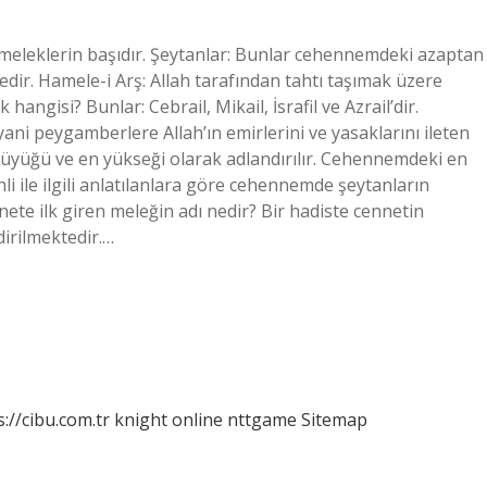
meleklerin başıdır. Şeytanlar: Bunlar cehennemdeki azaptan
edir. Hamele-i Arş: Allah tarafından tahtı taşımak üzere
angisi? Bunlar: Cebrail, Mikail, İsrafil ve Azrail’dir.
ani peygamberlere Allah’ın emirlerini ve yasaklarını ileten
n büyüğü ve en yükseği olarak adlandırılır. Cehennemdeki en
 ile ilgili anlatılanlara göre cehennemde şeytanların
te ilk giren meleğin adı nedir? Bir hadiste cennetin
dirilmektedir.…
s://cibu.com.tr
knight online
nttgame
Sitemap