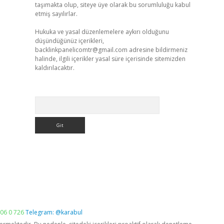
taşımakta olup, siteye üye olarak bu sorumluluğu kabul
etmiş sayılırlar.
Hukuka ve yasal düzenlemelere aykırı olduğunu
düşündüğünüz içerikleri,
backlinkpanelicomtr@gmail.com
adresine bildirmeniz
halinde, ilgili içerikler yasal süre içerisinde sitemizden
kaldırılacaktır.
Arama
06 0 726
Telegram: @karabul