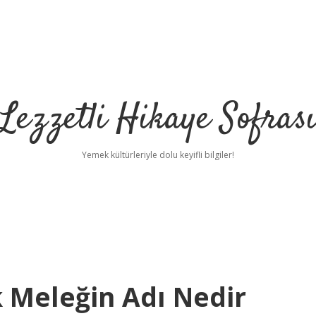
Lezzetli Hikaye Sofras
Yemek kültürleriyle dolu keyifli bilgiler!
 Meleğin Adı Nedir