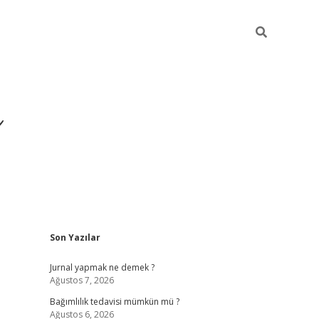
ı
Sidebar
Son Yazılar
betexper giri
Jurnal yapmak ne demek ?
Ağustos 7, 2026
Bağımlılık tedavisi mümkün mü ?
Ağustos 6, 2026