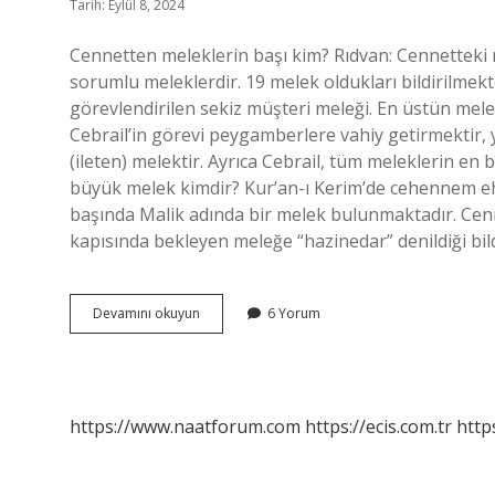
Tarih: Eylül 8, 2024
Cennetten meleklerin başı kim? Rıdvan: Cennetteki 
sorumlu meleklerdir. 19 melek oldukları bildirilmekt
görevlendirilen sekiz müşteri meleği. En üstün melek h
Cebrail’in görevi peygamberlere vahiy getirmektir, y
(ileten) melektir. Ayrıca Cebrail, tüm meleklerin e
büyük melek kimdir? Kur’an-ı Kerim’de cehennem ehli
başında Malik adında bir melek bulunmaktadır. Cenne
kapısında bekleyen meleğe “hazinedar” denildiği bil
Cennetteki
Devamını okuyun
6 Yorum
En
Büyük
Meleğin
Adı
Nedir
https://www.naatforum.com
https://ecis.com.tr
http