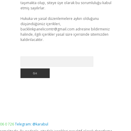
taşımakta olup, siteye üye olarak bu sorumluluğu kabul
etmiş sayılırlar.
Hukuka ve yasal düzenlemelere aykırı olduğunu
düşündüğünüz içerikleri,
backlinkpanelicomtr@gmail.com
adresine bildirmeniz
halinde, ilgili içerikler yasal süre içerisinde sitemizden
kaldırılacaktır.
Arama
06 0 726
Telegram: @karabul