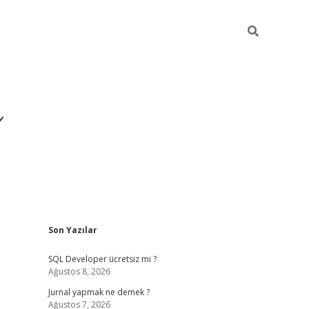
ı
Sidebar
Son Yazılar
betexper gir
SQL Developer ücretsiz mi ?
Ağustos 8, 2026
Jurnal yapmak ne demek ?
Ağustos 7, 2026