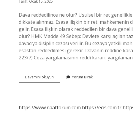
Tarih: Ocak 15, 2025
Dava reddedilince ne olur? Usulsel bir ret genellikl
dikkate alınmaz. Esasa ilişkin bir ret, mahkemenin 
gelir. Esasa ilişkin olarak reddedilen bir dava genell
olur? HMK Madde 49 Sebep: Devlete karşı açılan tazm
davacıya disiplin cezası verilir. Bu cezaya yetkili ma
esastan reddedilmesi gerekir. Davanın reddine kara
223/7) Ceza yargılamasının reddi kararı, yargılama
Davanın
Devamını okuyun
Yorum Bırak
Reddi
Kararı
Ne
Zaman
Verilir
https://www.naatforum.com
https://ecis.com.tr
http