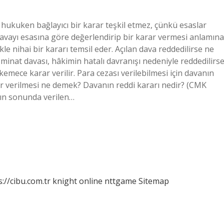
e hukuken bağlayıcı bir karar teşkil etmez, çünkü esaslar
davayı esasına göre değerlendirip bir karar vermesi anlamına
ikle nihai bir kararı temsil eder. Açılan dava reddedilirse ne
inat davası, hâkimin hatalı davranışı nedeniyle reddedilirse
hkemece karar verilir. Para cezası verilebilmesi için davanın
r verilmesi ne demek? Davanın reddi kararı nedir? (CMK
nın sonunda verilen…
s://cibu.com.tr
knight online
nttgame
Sitemap