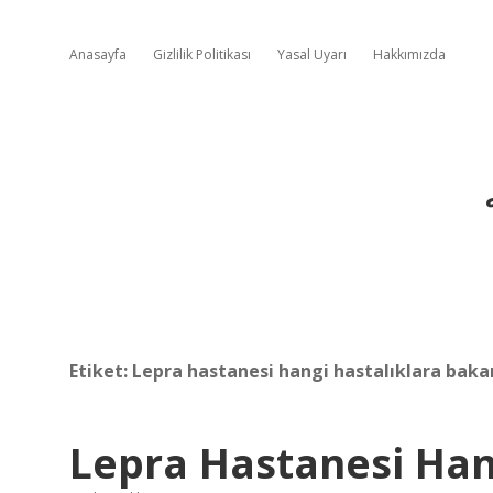
Anasayfa
Gizlilik Politikası
Yasal Uyarı
Hakkımızda
Etiket:
Lepra hastanesi hangi hastalıklara baka
Lepra Hastanesi Han