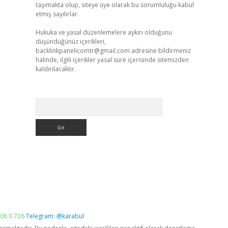
taşımakta olup, siteye üye olarak bu sorumluluğu kabul
etmiş sayılırlar.
Hukuka ve yasal düzenlemelere aykırı olduğunu
düşündüğünüz içerikleri,
backlinkpanelicomtr@gmail.com
adresine bildirmeniz
halinde, ilgili içerikler yasal süre içerisinde sitemizden
kaldırılacaktır.
Arama
06 0 726
Telegram: @karabul