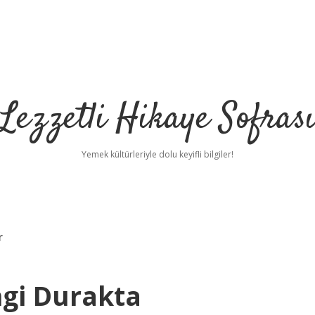
Lezzetli Hikaye Sofras
Yemek kültürleriyle dolu keyifli bilgiler!
r
gi Durakta