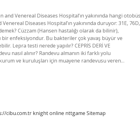
n and Venereal Diseases Hospital’ın yakınında hangi otobü
d Venereal Diseases Hospital’ın yakınında duruyor: 31E, 76D,
e demek? Cüzzam (Hansen hastalığı olarak da bilinir),
bir enfeksiyondur. Bu bakteriler çok yavaş büyür ve
ebilir. Lepra testi nerede yapılır? CEPRİS DERİ VE
nasıl alınır? Randevu almanın iki farklı yolu
k kurum ve kuruluşları için muayene randevusu veren…
s://cibu.com.tr
knight online
nttgame
Sitemap