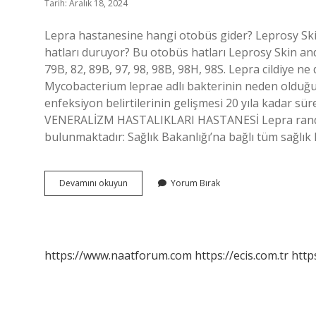
Tarih: Aralık 18, 2024
Lepra hastanesine hangi otobüs gider? Leprosy Ski
hatları duruyor? Bu otobüs hatları Leprosy Skin an
79B, 82, 89B, 97, 98, 98B, 98H, 98S. Lepra cildiye n
Mycobacterium leprae adlı bakterinin neden olduğu 
enfeksiyon belirtilerinin gelişmesi 20 yıla kadar sür
VENERALİZM HASTALIKLARI HASTANESİ Lepra randevu 
bulunmaktadır: Sağlık Bakanlığı’na bağlı tüm sağlı
Lepra
Devamını okuyun
Yorum Bırak
Hastanesi
Hangi
Durakta
https://www.naatforum.com
https://ecis.com.tr
http