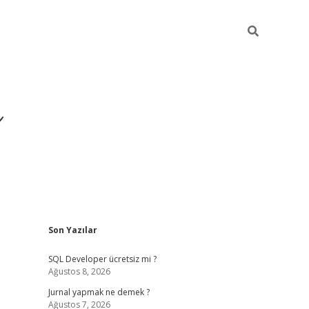
ı
Sidebar
Son Yazılar
betexper gir
SQL Developer ücretsiz mi ?
Ağustos 8, 2026
Jurnal yapmak ne demek ?
Ağustos 7, 2026