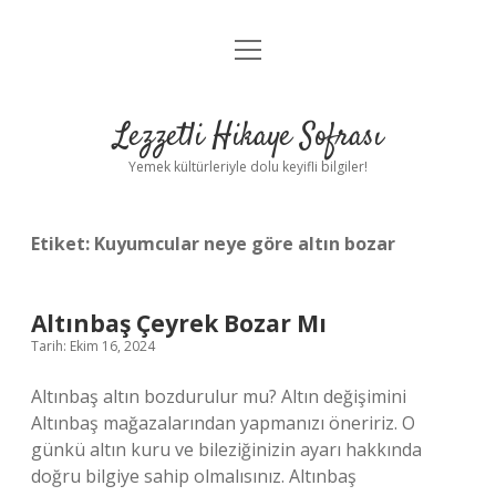
menüyü
Anasayfa
aç
Gizlilik Politikası
Lezzetli Hikaye Sofrası
Yasal Uyarı
Yemek kültürleriyle dolu keyifli bilgiler!
Hakkımızda
Etiket:
Kuyumcular neye göre altın bozar
Altınbaş Çeyrek Bozar Mı
Tarih: Ekim 16, 2024
Altınbaş altın bozdurulur mu? Altın değişimini
Altınbaş mağazalarından yapmanızı öneririz. O
günkü altın kuru ve bileziğinizin ayarı hakkında
doğru bilgiye sahip olmalısınız. Altınbaş