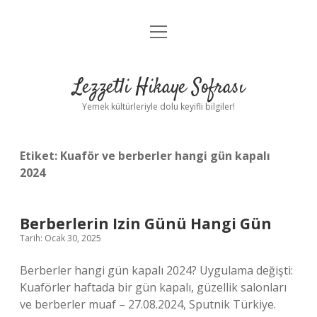
menüyü
Anasayfa
aç
Gizlilik Politikası
Lezzetli Hikaye Sofrası
Yasal Uyarı
Yemek kültürleriyle dolu keyifli bilgiler!
Hakkımızda
Etiket:
Kuaför ve berberler hangi gün kapalı
2024
Berberlerin Izin Günü Hangi Gün
Tarih: Ocak 30, 2025
Berberler hangi gün kapalı 2024? Uygulama değişti:
Kuaförler haftada bir gün kapalı, güzellik salonları
ve berberler muaf – 27.08.2024, Sputnik Türkiye.