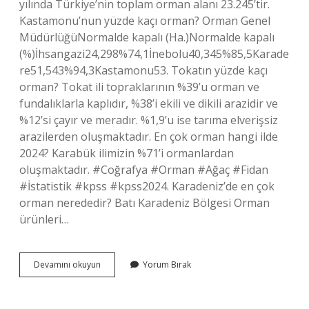
yılında Türkiye’nin toplam orman alanı 23.245’tir.
Kastamonu’nun yüzde kaçı orman? Orman Genel
MüdürlüğüNormalde kapalı (Ha.)Normalde kapalı
(%)İhsangazi24,298%74,1İnebolu40,345%85,5Karade
re51,543%94,3Kastamonu53. Tokatın yüzde kaçı
orman? Tokat ili topraklarının %39’u orman ve
fundalıklarla kaplıdır, %38’i ekili ve dikili arazidir ve
%12’si çayır ve meradır. %1,9’u ise tarıma elverişsiz
arazilerden oluşmaktadır. En çok orman hangi ilde
2024? Karabük ilimizin %71’i ormanlardan
oluşmaktadır. #Coğrafya #Orman #Ağaç #Fidan
#İstatistik #kpss #kpss2024. Karadeniz’de en çok
orman nerededir? Batı Karadeniz Bölgesi Orman
ürünleri…
Sinop
Devamını okuyun
Yorum Bırak
Yüzde
Kaçı
Orman