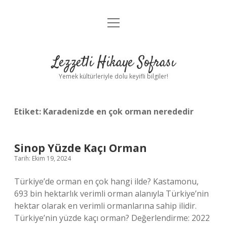
menüyü
Anasayfa
aç
Gizlilik Politikası
Lezzetli Hikaye Sofrası
Yasal Uyarı
Yemek kültürleriyle dolu keyifli bilgiler!
Hakkımızda
Etiket:
Karadenizde en çok orman nerededir
Sinop Yüzde Kaçı Orman
Tarih: Ekim 19, 2024
Türkiye’de orman en çok hangi ilde? Kastamonu,
693 bin hektarlık verimli orman alanıyla Türkiye’nin
hektar olarak en verimli ormanlarına sahip ilidir.
Türkiye’nin yüzde kaçı orman? Değerlendirme: 2022