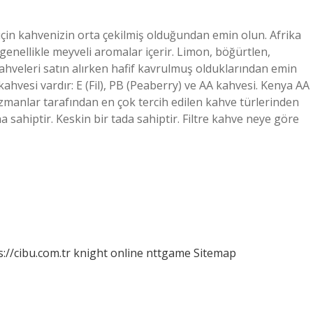
k için kahvenizin orta çekilmiş olduğundan emin olun. Afrika
genellikle meyveli aromalar içerir. Limon, böğürtlen,
hveleri satın alırken hafif kavrulmuş olduklarından emin
 kahvesi vardır: E (Fil), PB (Peaberry) ve AA kahvesi. Kenya AA
zmanlar tarafından en çok tercih edilen kahve türlerinden
 sahiptir. Keskin bir tada sahiptir. Filtre kahve neye göre
s://cibu.com.tr
knight online
nttgame
Sitemap