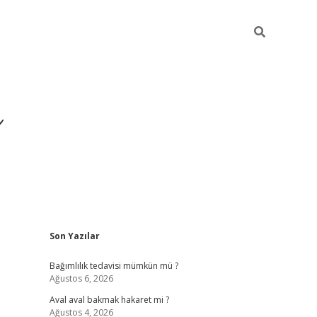
ı
Sidebar
Son Yazılar
betexper gir
Bağımlılık tedavisi mümkün mü ?
Ağustos 6, 2026
Aval aval bakmak hakaret mi ?
Ağustos 4, 2026