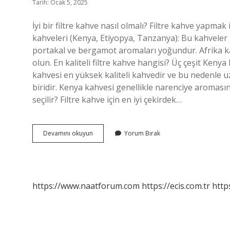
Tarih: Ocak 5, 2025
İyi bir filtre kahve nasıl olmalı? Filtre kahve yapma
kahveleri (Kenya, Etiyopya, Tanzanya): Bu kahveler 
portakal ve bergamot aromaları yoğundur. Afrika ka
olun. En kaliteli filtre kahve hangisi? Üç çeşit Kenya
kahvesi en yüksek kaliteli kahvedir ve bu nedenle u
biridir. Kenya kahvesi genellikle narenciye aromasına
seçilir? Filtre kahve için en iyi çekirdek…
Iyi
Devamını okuyun
Yorum Bırak
Filtre
Kahve
Nasıl
Anlaşılır
https://www.naatforum.com
https://ecis.com.tr
http