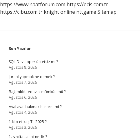
https://www.naatforum.com
https://ecis.com.tr
https://cibu.com.tr
knight online
nttgame
Sitemap
Sidebar
Son Yazılar
SQL Developer ücretsiz mi ?
Ağustos 8, 2026
Jurnal yapmak ne demek ?
Ağustos 7, 2026
Bağımlılık tedavisi mümkün mü ?
Ağustos 6, 2026
Aval aval bakmak hakaret mi ?
Ağustos 4, 2026
1 kilo et kaç TL 2025 ?
Ağustos 3, 2026
1. sınıfta sanat nedir ?