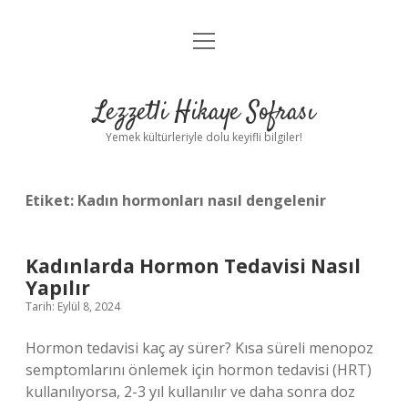
menüyü
Anasayfa
aç
Gizlilik Politikası
Lezzetli Hikaye Sofrası
Yasal Uyarı
Yemek kültürleriyle dolu keyifli bilgiler!
Hakkımızda
Etiket:
Kadın hormonları nasıl dengelenir
Kadınlarda Hormon Tedavisi Nasıl
Yapılır
Tarih: Eylül 8, 2024
Hormon tedavisi kaç ay sürer? Kısa süreli menopoz
semptomlarını önlemek için hormon tedavisi (HRT)
kullanılıyorsa, 2-3 yıl kullanılır ve daha sonra doz