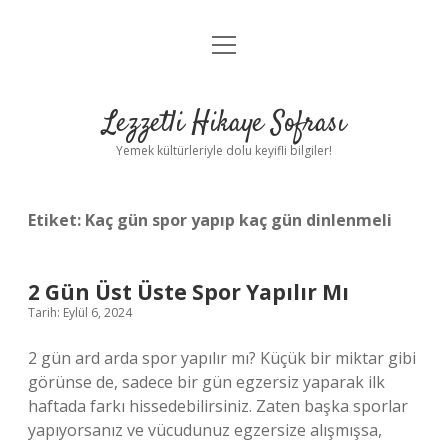
menüyü
Anasayfa
aç
Gizlilik Politikası
Lezzetli Hikaye Sofrası
Yasal Uyarı
Yemek kültürleriyle dolu keyifli bilgiler!
Hakkımızda
Etiket:
Kaç gün spor yapıp kaç gün dinlenmeli
2 Gün Üst Üste Spor Yapılır Mı
Tarih: Eylül 6, 2024
2 gün ard arda spor yapılır mı? Küçük bir miktar gibi
görünse de, sadece bir gün egzersiz yaparak ilk
haftada farkı hissedebilirsiniz. Zaten başka sporlar
yapıyorsanız ve vücudunuz egzersize alışmışsa,