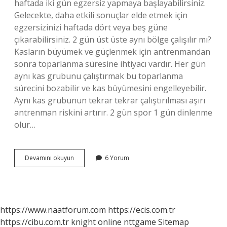
haftada iki gün egzersiz yapmaya başlayabilirsiniz.
Gelecekte, daha etkili sonuçlar elde etmek için
egzersizinizi haftada dört veya beş güne
çıkarabilirsiniz. 2 gün üst üste aynı bölge çalışılır mı?
Kasların büyümek ve güçlenmek için antrenmandan
sonra toparlanma süresine ihtiyacı vardır. Her gün
aynı kas grubunu çalıştırmak bu toparlanma
sürecini bozabilir ve kas büyümesini engelleyebilir.
Aynı kas grubunun tekrar tekrar çalıştırılması aşırı
antrenman riskini artırır. 2 gün spor 1 gün dinlenme
olur…
2
Devamını okuyun
6 Yorum
Gün
Üst
Üste
Spor
Yapılır
https://www.naatforum.com
https://ecis.com.tr
Mı
https://cibu.com.tr
knight online
nttgame
Sitemap