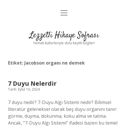
menüyü
Anasayfa
aç
Gizlilik Politikası
Lezzetli Hikaye Sofrası
Yasal Uyarı
Yemek kültürleriyle dolu keyifli bilgiler!
Hakkımızda
Etiket:
Jacobson organı ne demek
7 Duyu Nelerdir
Tarih: Eylül 10, 2024
7 duyu nedir? 7-Duyu Algı Sistemi nedir? Bilimsel
literatür geleneksel olarak beş duyu organını tanır:
görme, duyma, dokunma, koku alma ve tatma.
Ancak, “7-Duyu Algı Sistemi” ifadesi bazen bu temel