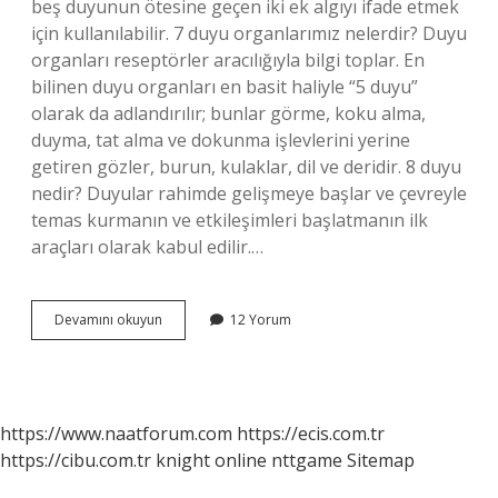
beş duyunun ötesine geçen iki ek algıyı ifade etmek
için kullanılabilir. 7 duyu organlarımız nelerdir? Duyu
organları reseptörler aracılığıyla bilgi toplar. En
bilinen duyu organları en basit haliyle “5 duyu”
olarak da adlandırılır; bunlar görme, koku alma,
duyma, tat alma ve dokunma işlevlerini yerine
getiren gözler, burun, kulaklar, dil ve deridir. 8 duyu
nedir? Duyular rahimde gelişmeye başlar ve çevreyle
temas kurmanın ve etkileşimleri başlatmanın ilk
araçları olarak kabul edilir.…
7
Devamını okuyun
12 Yorum
Duyu
Nelerdir
https://www.naatforum.com
https://ecis.com.tr
https://cibu.com.tr
knight online
nttgame
Sitemap