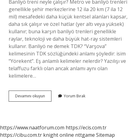
Banliyö treni neyle çalışır? Metro ve banliyö trenleri
genellikle şehir merkezlerine 12 ila 20 km (7 ila 12
mil) mesafedeki daha küçük kentsel alanları kapsar,
daha sık çalışır ve özel hatlar (yer altı veya yüksek)
kullanır; buna karşın banliyö trenleri genellikle
raylar, teknoloji ve daha büyük hat-ray sistemleri
kullanır. Banliyö ne demek TDK? “Varşova”
kelimesinin TDK sözlüğündeki anlamı şöyledir: isim
“Yörekent”. Eş anlamlı kelimeler nelerdir? Yazılışı ve
telaffuzu farklı olan ancak anlamı aynı olan
kelimelere…
Banliyö
Devamını okuyun
Yorum Bırak
Yerine
Ne
Kullanılır
https://www.naatforum.com
https://ecis.com.tr
https://cibu.com.tr
knight online
nttgame
Sitemap