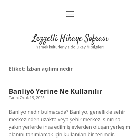
menüyü
Anasayfa
aç
Gizlilik Politikası
Lezzetli Hikaye Sofrası
Yasal Uyarı
Yemek kültürleriyle dolu keyifli bilgiler!
Hakkımızda
Etiket:
İzban açılımı nedir
Banliyö Yerine Ne Kullanılır
Tarih: Ocak 19, 2025
Banliyö nedir bulmacada? Banliyö, genellikle şehir
merkezinden uzakta veya şehir merkezi sınırına
yakın yerlerde inşa edilmiş evlerden oluşan yerleşim
alanını tanımlamak için kullanılan bir terimdir.