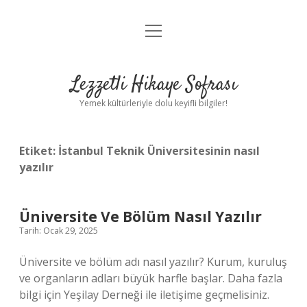
menüyü
Anasayfa
aç
Gizlilik Politikası
Lezzetli Hikaye Sofrası
Yasal Uyarı
Yemek kültürleriyle dolu keyifli bilgiler!
Hakkımızda
Etiket:
İstanbul Teknik Üniversitesinin nasıl
yazılır
Üniversite Ve Bölüm Nasıl Yazılır
Tarih: Ocak 29, 2025
Üniversite ve bölüm adı nasıl yazılır? Kurum, kuruluş
ve organların adları büyük harfle başlar. Daha fazla
bilgi için Yeşilay Derneği ile iletişime geçmelisiniz.