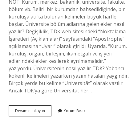
NOT: Kurum, merkez, bakanlık, üniversite, fakülte,
bölüm vb. Belirli bir kurumdan bahsedildiğinde, bir
kuruluşa atıfta bulunan kelimeler büyük harfle
başlar. Üniversite bölüm adlarına gelen ekler nasıl
yazılır? Değişiklik, TDK web sitesindeki “Noktalama
İşaretleri (Açıklamalar)” sayfasındaki “Apostrophe”
açıklamasına “Uyarı” olarak girildi. Uyarıda, “Kurum,
kuruluş, organ, birleşim, ikametgah ve iş yeri
adlarındaki ekler kesilerek ayrılmamalıdır.”
yazıyordu. Üniversitenin nasıl yazılır TDK? Yabancı
kökenli kelimeleri yazarken yazım hataları yaygındır.
Birçok yerde bu kelime “Universität” olarak yazılır.
Ancak TDK’ya göre Universität her…
Üniversite
Devamını okuyun
Yorum Bırak
Ve
Bölüm
Nasıl
Yazılır