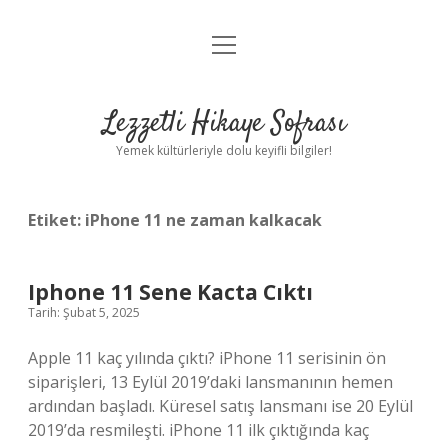
menüyü
Anasayfa
aç
Gizlilik Politikası
Lezzetli Hikaye Sofrası
Yasal Uyarı
Yemek kültürleriyle dolu keyifli bilgiler!
Hakkımızda
Etiket:
iPhone 11 ne zaman kalkacak
Iphone 11 Sene Kacta Cıktı
Tarih: Şubat 5, 2025
Apple 11 kaç yılında çıktı? iPhone 11 serisinin ön
siparişleri, 13 Eylül 2019’daki lansmanının hemen
ardından başladı. Küresel satış lansmanı ise 20 Eylül
2019’da resmileşti. iPhone 11 ilk çıktığında kaç