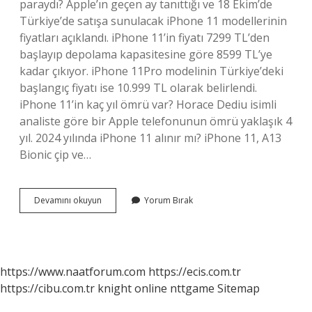
paraydı? Apple’ın geçen ay tanıttığı ve 18 Ekim’de
Türkiye’de satışa sunulacak iPhone 11 modellerinin
fiyatları açıklandı. iPhone 11’in fiyatı 7299 TL’den
başlayıp depolama kapasitesine göre 8599 TL’ye
kadar çıkıyor. iPhone 11Pro modelinin Türkiye’deki
başlangıç ​​fiyatı ise 10.999 TL olarak belirlendi.
iPhone 11’in kaç yıl ömrü var? Horace Dediu isimli
analiste göre bir Apple telefonunun ömrü yaklaşık 4
yıl. 2024 yılında iPhone 11 alınır mı? iPhone 11, A13
Bionic çip ve…
Iphone
Devamını okuyun
Yorum Bırak
11
Sene
Kacta
Cıktı
https://www.naatforum.com
https://ecis.com.tr
https://cibu.com.tr
knight online
nttgame
Sitemap