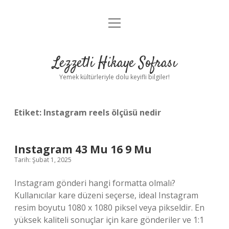
menüyü
Anasayfa
aç
Gizlilik Politikası
Lezzetli Hikaye Sofrası
Yasal Uyarı
Yemek kültürleriyle dolu keyifli bilgiler!
Hakkımızda
Etiket:
Instagram reels ölçüsü nedir
Instagram 43 Mu 16 9 Mu
Tarih: Şubat 1, 2025
Instagram gönderi hangi formatta olmalı?
Kullanıcılar kare düzeni seçerse, ideal Instagram
resim boyutu 1080 x 1080 piksel veya pikseldir. En
yüksek kaliteli sonuçlar için kare gönderiler ve 1:1