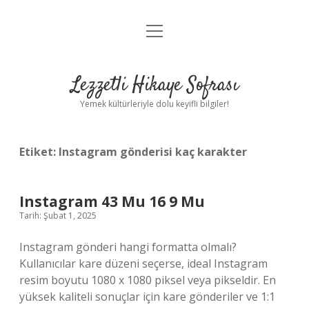
menüyü
Anasayfa
aç
Gizlilik Politikası
Lezzetli Hikaye Sofrası
Yasal Uyarı
Yemek kültürleriyle dolu keyifli bilgiler!
Hakkımızda
Etiket:
Instagram gönderisi kaç karakter
Instagram 43 Mu 16 9 Mu
Tarih: Şubat 1, 2025
Instagram gönderi hangi formatta olmalı?
Kullanıcılar kare düzeni seçerse, ideal Instagram
resim boyutu 1080 x 1080 piksel veya pikseldir. En
yüksek kaliteli sonuçlar için kare gönderiler ve 1:1