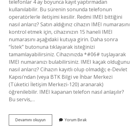
telefonlar 4 ay boyunca kayıt yaptırmadan
kullanılabilir. Bu sürenin sonunda telefonun
operatörlerle iletişimi kesilir. Redmi IMEI bittiğini
nasıl anlarız? Satın aldığınız cihazın IMEI numarasını
kontrol etmek için, cihazınızın 15 haneli IMEI
numarasını aşağıdaki kutuya girin. Daha sonra
“İstek” butonuna tıklayarak isteğinizi
tamamlayabilirsiniz. Cihazınızda *#06# tuşlayarak
IMEI numaranızı bulabilirsiniz. IMEI kaçak olduğunu
nasıl anlarız? Cihazın kayıtlı olup olmadığı; e-Devlet
Kapısı’ndan (veya BTK Bilgi ve İhbar Merkezi
(Tüketici İletişim Merkezi-120) aranarak)
öğrenilebilir. IMEI kapanan telefon nasıl anlaşılır?
Bu servis,…
Telefon
Devamını okuyun
Yorum Bırak
Imei
Gittiğini
Nasıl