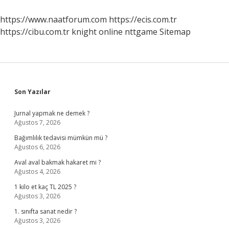
Anlarız
https://www.naatforum.com
https://ecis.com.tr
https://cibu.com.tr
knight online
nttgame
Sitemap
Sidebar
Son Yazılar
Jurnal yapmak ne demek ?
Ağustos 7, 2026
Bağımlılık tedavisi mümkün mü ?
Ağustos 6, 2026
Aval aval bakmak hakaret mi ?
Ağustos 4, 2026
1 kilo et kaç TL 2025 ?
Ağustos 3, 2026
1. sınıfta sanat nedir ?
Ağustos 3, 2026