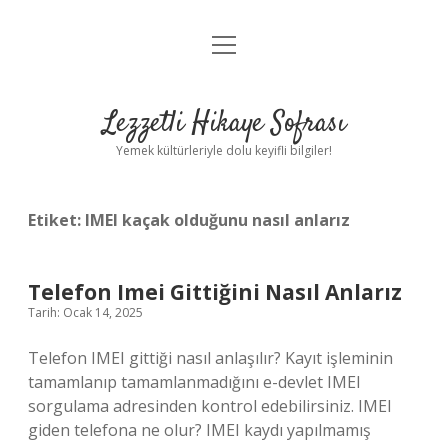
menüyü
Anasayfa
aç
Gizlilik Politikası
Lezzetli Hikaye Sofrası
Yasal Uyarı
Yemek kültürleriyle dolu keyifli bilgiler!
Hakkımızda
Etiket:
IMEI kaçak olduğunu nasıl anlarız
Telefon Imei Gittiğini Nasıl Anlarız
Tarih: Ocak 14, 2025
Telefon IMEI gittiği nasıl anlaşılır? Kayıt işleminin
tamamlanıp tamamlanmadığını e-devlet IMEI
sorgulama adresinden kontrol edebilirsiniz. IMEI
giden telefona ne olur? IMEI kaydı yapılmamış