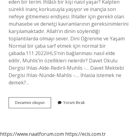
eden bir terim. İhlâslı bir kişi nasıl yaşar? Kalpten
sürekli inanç korkusuyla yaşıyor ve inançla son
nefeye gitmemesi endişesi. İhlaller için gerekli olan
muhasebe ve denetçi kavramlarının gereksinimlerini
karşılamaktadır. Allah’ın dinin söylendiği
toplantılarda olmayı sever. Dini Öğrenme ve Yaşam
Normal bir çaba sarf etmek için normal bir
çabada.111 2022iHLS’nin bağlanması nasıl elde
edilir, Muhlis’in özellikleri nelerdir? Davet Okulu
Dergisi Ihlas-Alde-Rediril-Muhlis -… Davet Mektebi
Dergisi Ihlas-Nünde-Mahlis -…. İhlasla istemek ne
demek?…
İHlaslı
Devamını okuyun
Yorum Bırak
Amel
Nasıl
Olur
https://www.naatforum.com
https://ecis.com.tr