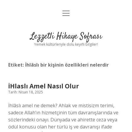
menüyü
Anasayfa
aç
Gizlilik Politikası
Lezzetli Hikaye Sofrası
Yasal Uyarı
Yemek kültürleriyle dolu keyifli bilgiler!
Hakkımızda
Etiket:
İhlâslı bir kişinin özellikleri nelerdir
İHlaslı Amel Nasıl Olur
Tarih: Nisan 18, 2025
İhlâslı amel ne demek? Ahlak ve mistisizm terimi,
sadece Allah’ın hizmetçinin tüm davranışlarında ve
sözlerindeki onayı. Dünyada ve ahirette ceza veya
ödül konusu olan her türlü iş ve davranışı ifade