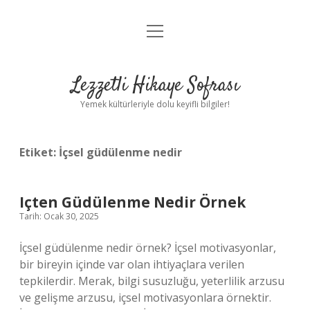
menüyü
Anasayfa
aç
Gizlilik Politikası
Lezzetli Hikaye Sofrası
Yasal Uyarı
Yemek kültürleriyle dolu keyifli bilgiler!
Hakkımızda
Etiket:
İçsel güdülenme nedir
Içten Güdülenme Nedir Örnek
Tarih: Ocak 30, 2025
İçsel güdülenme nedir örnek? İçsel motivasyonlar,
bir bireyin içinde var olan ihtiyaçlara verilen
tepkilerdir. Merak, bilgi susuzluğu, yeterlilik arzusu
ve gelişme arzusu, içsel motivasyonlara örnektir.