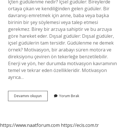
İçten güdülenme nedir? İçsel güdüler: Bireylerde
ortaya çıkan ve kendiliğinden gelen güdüler. Bir
davranışı emretmek için anne, baba veya başka
birinin bir şey söylemesi veya talep etmesi
gerekmez. Birey bir arzuya sahiptir ve bu arzuya
göre hareket eder. Dışsal güdüler: Dışsal güdüler,
içsel güdülerin tam tersidir. Güdülenme ne demek
örnek? Motivasyon, bir arabayı süren motora ve
direksiyonu çeviren ön tekerleğe benzetilebilir.
Enerji ve yön, her durumda motivasyon kavramının
temel ve tekrar eden özellikleridir. Motivasyon
ayrıca…
Içten
Devamını okuyun
Yorum Bırak
Güdülenme
Nedir
Örnek
https://www.naatforum.com
https://ecis.com.tr