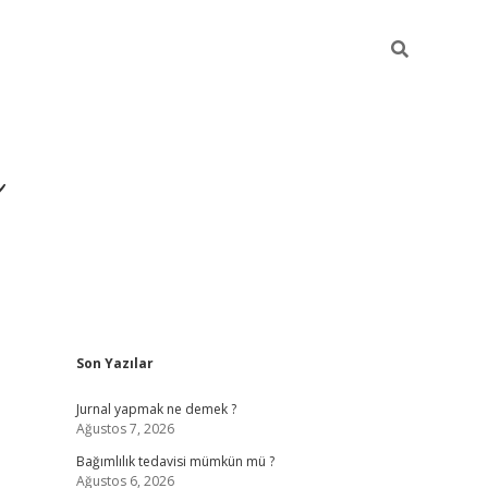
ı
Sidebar
Son Yazılar
betexper gir
Jurnal yapmak ne demek ?
Ağustos 7, 2026
Bağımlılık tedavisi mümkün mü ?
Ağustos 6, 2026