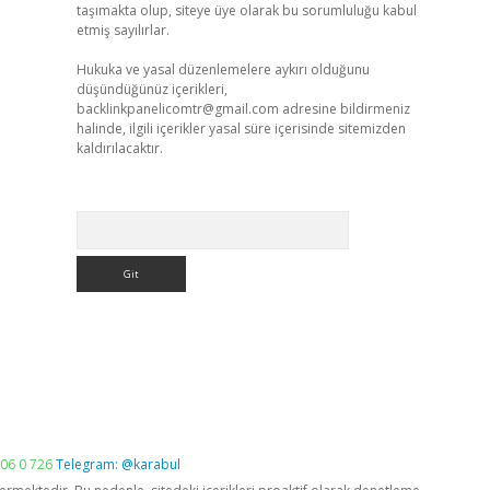
taşımakta olup, siteye üye olarak bu sorumluluğu kabul
etmiş sayılırlar.
Hukuka ve yasal düzenlemelere aykırı olduğunu
düşündüğünüz içerikleri,
backlinkpanelicomtr@gmail.com
adresine bildirmeniz
halinde, ilgili içerikler yasal süre içerisinde sitemizden
kaldırılacaktır.
Arama
06 0 726
Telegram: @karabul