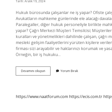
Tarih: Aralık 19, 2024
Hukuk bürosunda çalışanlar ne iş yapar? Ofiste çalış
Avukatların mahkeme günlerinde ele alacağı davalar iç
Paralegaller, diğer hukuk personeliyle birlikte mah
yapar? Çağrı Merkezi Müşteri Temsilcisi; Müşterilerde
kuralları ve yönetmelikleri dahilinde çalışan, çağrı 
mesleki gelişim faaliyetlerini yürüten kişilere ver
firması sizi arayabilir ve haklarınızı korumak ve yasa
Örneğin, bir iş hukuku…
Hukuk
Devamını okuyun
Yorum Bırak
Bürosu
Çağrı
Merkezi
Ne
Iş
https://www.naatforum.com
https://ecis.com.tr
http
Yapar