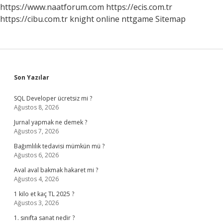
Iş
https://www.naatforum.com
https://ecis.com.tr
Yapar
https://cibu.com.tr
knight online
nttgame
Sitemap
Sidebar
Son Yazılar
SQL Developer ücretsiz mi ?
Ağustos 8, 2026
Jurnal yapmak ne demek ?
Ağustos 7, 2026
Bağımlılık tedavisi mümkün mü ?
Ağustos 6, 2026
Aval aval bakmak hakaret mi ?
Ağustos 4, 2026
1 kilo et kaç TL 2025 ?
Ağustos 3, 2026
1. sınıfta sanat nedir ?