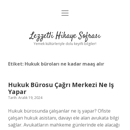
menüyü
Anasayfa
aç
Gizlilik Politikası
Lezzetli Hikaye Sofrası
Yasal Uyarı
Yemek kültürleriyle dolu keyifli bilgiler!
Hakkımızda
Etiket:
Hukuk büroları ne kadar maaş alır
Hukuk Bürosu Çağrı Merkezi Ne Iş
Yapar
Tarih: Aralık 19, 2024
Hukuk bürosunda çalışanlar ne iş yapar? Ofiste
çalışan hukuk asistanı, davayı ele alan avukata bilgi
sağlar. Avukatların mahkeme günlerinde ele alacağı