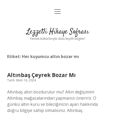
menüyü
Anasayfa
aç
Gizlilik Politikası
Lezzetli Hikaye Sofrası
Yasal Uyarı
Yemek kültürleriyle dolu keyifli bilgiler!
Hakkımızda
Etiket:
Her kuyumcu altın bozar mı
Altınbaş Çeyrek Bozar Mı
Tarih: Ekim 16, 2024
Altınbaş altın bozdurulur mu? Altın değişimini
Altınbaş mağazalarından yapmanızı öneririz. O
günkü altın kuru ve bileziğinizin ayarı hakkında
doğru bilgiye sahip olmalısınız. Altınbaş