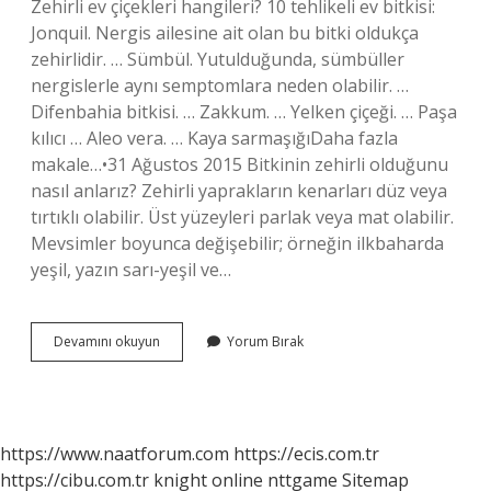
Zehirli ev çiçekleri hangileri? 10 tehlikeli ev bitkisi:
Jonquil. Nergis ailesine ait olan bu bitki oldukça
zehirlidir. … Sümbül. Yutulduğunda, sümbüller
nergislerle aynı semptomlara neden olabilir. …
Difenbahia bitkisi. … Zakkum. … Yelken çiçeği. … Paşa
kılıcı … Aleo vera. … Kaya sarmaşığıDaha fazla
makale…•31 Ağustos 2015 Bitkinin zehirli olduğunu
nasıl anlarız? Zehirli yaprakların kenarları düz veya
tırtıklı olabilir. Üst yüzeyleri parlak veya mat olabilir.
Mevsimler boyunca değişebilir; örneğin ilkbaharda
yeşil, yazın sarı-yeşil ve…
Çobanpüskülü
Devamını okuyun
Yorum Bırak
Zehirli
Mi
https://www.naatforum.com
https://ecis.com.tr
https://cibu.com.tr
knight online
nttgame
Sitemap