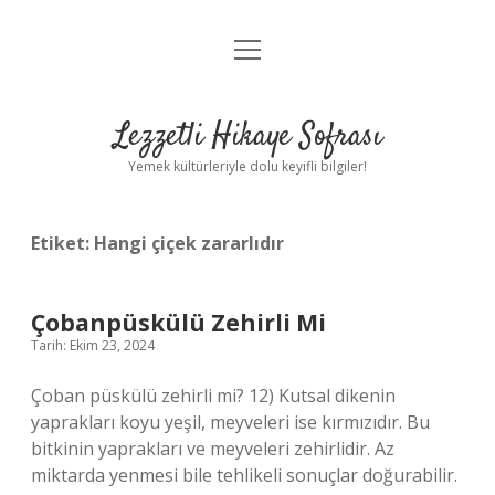
menüyü
Anasayfa
aç
Gizlilik Politikası
Lezzetli Hikaye Sofrası
Yasal Uyarı
Yemek kültürleriyle dolu keyifli bilgiler!
Hakkımızda
Etiket:
Hangi çiçek zararlıdır
Çobanpüskülü Zehirli Mi
Tarih: Ekim 23, 2024
Çoban püskülü zehirli mi? 12) Kutsal dikenin
yaprakları koyu yeşil, meyveleri ise kırmızıdır. Bu
bitkinin yaprakları ve meyveleri zehirlidir. Az
miktarda yenmesi bile tehlikeli sonuçlar doğurabilir.