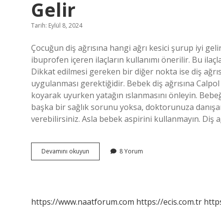
Gelir
Tarih: Eylül 8, 2024
Çocuğun diş ağrısına hangi ağrı kesici şurup iyi gel
ibuprofen içeren ilaçların kullanımı önerilir. Bu ilaçlar
Dikkat edilmesi gereken bir diğer nokta ise diş ağrıs
uygulanması gerektiğidir. Bebek diş ağrısına Calpol 
koyarak uyurken yatağın ıslanmasını önleyin. Bebeğ
başka bir sağlık sorunu yoksa, doktorunuza danışa
verebilirsiniz. Asla bebek aspirini kullanmayın. Diş 
Bebeklerde
Devamını okuyun
8 Yorum
Diş
Ağrısına
Hangi
Şurup
Iyi
https://www.naatforum.com
https://ecis.com.tr
http
Gelir