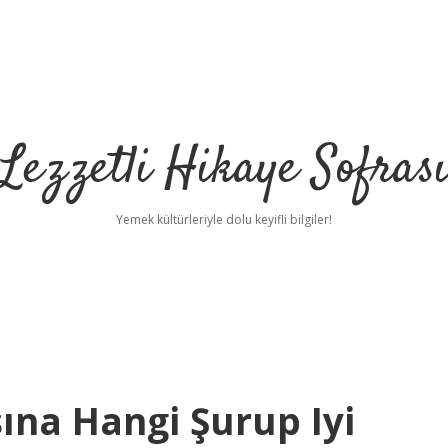
Lezzetli Hikaye Sofras
Yemek kültürleriyle dolu keyifli bilgiler!
ına Hangi Şurup Iyi