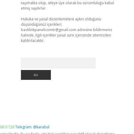
taşımakta olup, siteye üye olarak bu sorumluluğu kabul
etmiş sayılırlar.
Hukuka ve yasal düzenlemelere aykırı olduğunu
düşündüğünüz içerikleri,
backlinkpanelicomtr@gmail.com
adresine bildirmeniz
halinde, ilgili içerikler yasal süre içerisinde sitemizden
kaldırılacaktır.
Arama
06 0 726
Telegram: @karabul