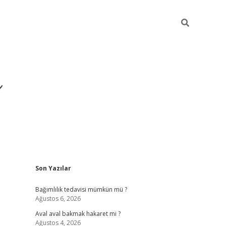
ı
Sidebar
Son Yazılar
betexper gir
Bağımlılık tedavisi mümkün mü ?
Ağustos 6, 2026
Aval aval bakmak hakaret mi ?
Ağustos 4, 2026