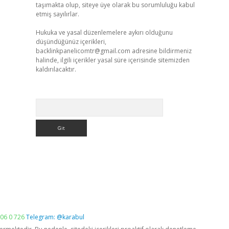
taşımakta olup, siteye üye olarak bu sorumluluğu kabul
etmiş sayılırlar.
Hukuka ve yasal düzenlemelere aykırı olduğunu
düşündüğünüz içerikleri,
backlinkpanelicomtr@gmail.com
adresine bildirmeniz
halinde, ilgili içerikler yasal süre içerisinde sitemizden
kaldırılacaktır.
Arama
06 0 726
Telegram: @karabul