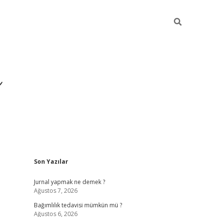
ı
Sidebar
Son Yazılar
betexper gir
Jurnal yapmak ne demek ?
Ağustos 7, 2026
Bağımlılık tedavisi mümkün mü ?
Ağustos 6, 2026