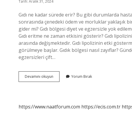
Tarih: Aralık 31, 2024
Gıdı ne kadar sürede erir? Bu gibi durumlarda hasta
sonrasında çenedeki ödem ve morluklar yaklaşık bir h
gider mi? Gıdı bölgesi diyet ve egzersizle yok edile
Gıdı eritme ne zaman etkisini gösterir? Gıdı lipolizin
arasında değişmektedir. Gıdı lipolizinin etki gösterme
görülmeye başlar. Gıdık bölgesi nasıl zayıflar? Günde 
egzersizleri çift…
Gıdı
Devamını okuyun
Yorum Bırak
Ne
Zaman
Erir
https://www.naatforum.com
https://ecis.com.tr
http