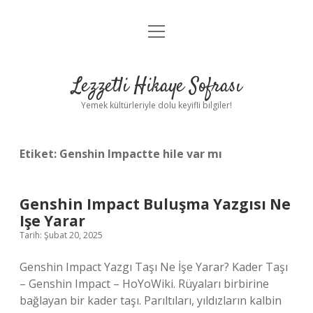
menüyü
Anasayfa
aç
Gizlilik Politikası
Lezzetli Hikaye Sofrası
Yasal Uyarı
Yemek kültürleriyle dolu keyifli bilgiler!
Hakkımızda
Etiket:
Genshin Impactte hile var mı
Genshin Impact Buluşma Yazgısı Ne
Işe Yarar
Tarih: Şubat 20, 2025
Genshin Impact Yazgı Taşı Ne İşe Yarar? Kader Taşı
– Genshin Impact – HoYoWiki. Rüyaları birbirine
bağlayan bir kader taşı. Parıltıları, yıldızların kalbin