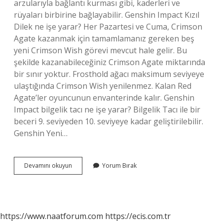
arzularıyla bağlantı kurması gibi, kaderleri ve
rüyaları birbirine bağlayabilir. Genshin Impact Kızıl
Dilek ne işe yarar? Her Pazartesi ve Cuma, Crimson
Agate kazanmak için tamamlamanız gereken beş
yeni Crimson Wish görevi mevcut hale gelir. Bu
şekilde kazanabileceğiniz Crimson Agate miktarında
bir sınır yoktur. Frosthold ağacı maksimum seviyeye
ulaştığında Crimson Wish yenilenmez. Kalan Red
Agate’ler oyuncunun envanterinde kalır. Genshin
Impact bilgelik tacı ne işe yarar? Bilgelik Tacı ile bir
beceri 9. seviyeden 10. seviyeye kadar geliştirilebilir.
Genshin Yeni…
Genshin
Devamını okuyun
Yorum Bırak
Impact
Buluşma
Yazgısı
Ne
Işe
https://www.naatforum.com
https://ecis.com.tr
Yarar