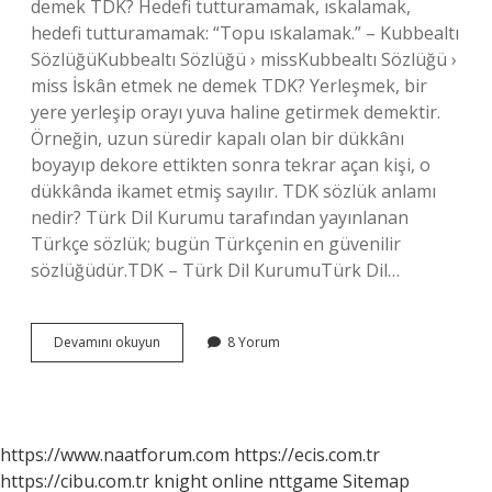
demek TDK? Hedefi tutturamamak, ıskalamak,
hedefi tutturamamak: “Topu ıskalamak.” – Kubbealtı
SözlüğüKubbealtı Sözlüğü › missKubbealtı Sözlüğü ›
miss İskân etmek ne demek TDK? Yerleşmek, bir
yere yerleşip orayı yuva haline getirmek demektir.
Örneğin, uzun süredir kapalı olan bir dükkânı
boyayıp dekore ettikten sonra tekrar açan kişi, o
dükkânda ikamet etmiş sayılır. TDK sözlük anlamı
nedir? Türk Dil Kurumu tarafından yayınlanan
Türkçe sözlük; bugün Türkçenin en güvenilir
sözlüğüdür.TDK – Türk Dil KurumuTürk Dil…
Iska
Devamını okuyun
8 Yorum
Geçmek
Ne
Demek
Tdk
https://www.naatforum.com
https://ecis.com.tr
https://cibu.com.tr
knight online
nttgame
Sitemap