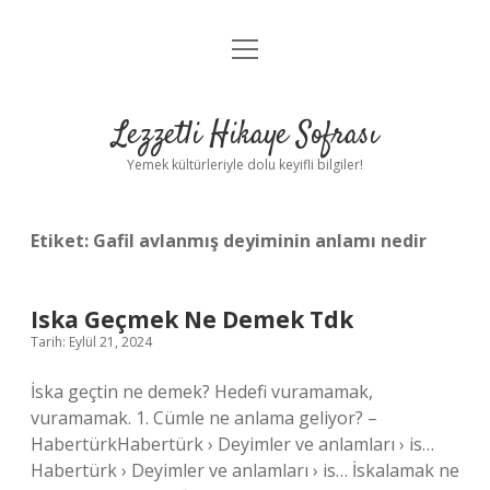
menüyü
Anasayfa
aç
Gizlilik Politikası
Lezzetli Hikaye Sofrası
Yasal Uyarı
Yemek kültürleriyle dolu keyifli bilgiler!
Hakkımızda
Etiket:
Gafil avlanmış deyiminin anlamı nedir
Iska Geçmek Ne Demek Tdk
Tarih: Eylül 21, 2024
İska geçtin ne demek? Hedefi vuramamak,
vuramamak. 1. Cümle ne anlama geliyor? –
HabertürkHabertürk › Deyimler ve anlamları › is…
Habertürk › Deyimler ve anlamları › is… İskalamak ne