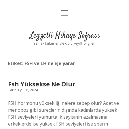
menüyü
Anasayfa
aç
Gizlilik Politikası
Lezzetli Hikaye Sofrası
Yasal Uyarı
Yemek kültürleriyle dolu keyifli bilgiler!
Hakkımızda
Etiket:
FSH ve LH ne işe yarar
Fsh Yüksekse Ne Olur
Tarih: Eylül 6, 2024
FSH hormonu yüksekliği nelere sebep olur? Adet ve
menopoz gibi süreçlerin dışında kadınlarda yüksek
FSH seviyeleri yumurtalık sayısının azalmasına,
erkeklerde ise yüksek FSH seviyeleri ise sperm