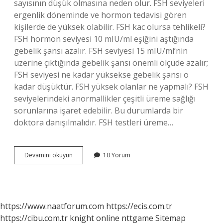
sayısının düşük olmasına neden olur. FSH seviyeleri
ergenlik döneminde ve hormon tedavisi gören
kişilerde de yüksek olabilir. FSH kac olursa tehlikeli?
FSH hormon seviyesi 10 mIU/ml eşiğini aştığında
gebelik şansı azalır. FSH seviyesi 15 mIU/ml’nin
üzerine çıktığında gebelik şansı önemli ölçüde azalır;
FSH seviyesi ne kadar yüksekse gebelik şansı o
kadar düşüktür. FSH yüksek olanlar ne yapmalı? FSH
seviyelerindeki anormallikler çeşitli üreme sağlığı
sorunlarına işaret edebilir. Bu durumlarda bir
doktora danışılmalıdır. FSH testleri üreme…
Fsh
Devamını okuyun
10 Yorum
Yüksekse
Ne
Olur
https://www.naatforum.com
https://ecis.com.tr
https://cibu.com.tr
knight online
nttgame
Sitemap