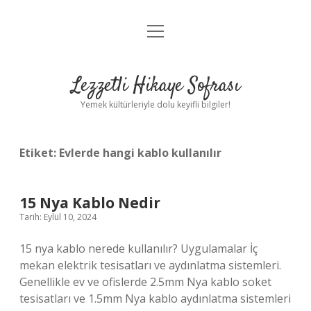
menüyü
Anasayfa
aç
Gizlilik Politikası
Lezzetli Hikaye Sofrası
Yasal Uyarı
Yemek kültürleriyle dolu keyifli bilgiler!
Hakkımızda
Etiket:
Evlerde hangi kablo kullanılır
15 Nya Kablo Nedir
Tarih: Eylül 10, 2024
15 nya kablo nerede kullanılır? Uygulamalar İç
mekan elektrik tesisatları ve aydınlatma sistemleri.
Genellikle ev ve ofislerde 2.5mm Nya kablo soket
tesisatları ve 1.5mm Nya kablo aydınlatma sistemleri