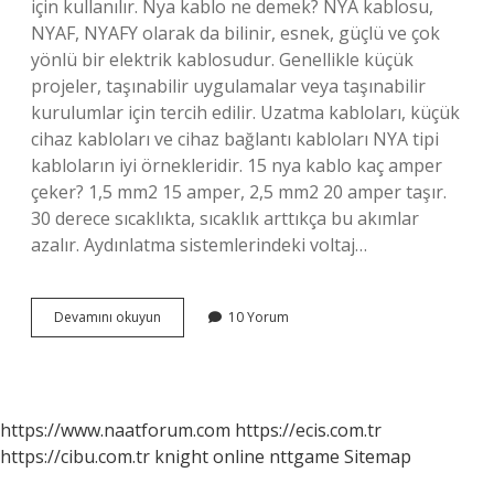
için kullanılır. Nya kablo ne demek? NYA kablosu,
NYAF, NYAFY olarak da bilinir, esnek, güçlü ve çok
yönlü bir elektrik kablosudur. Genellikle küçük
projeler, taşınabilir uygulamalar veya taşınabilir
kurulumlar için tercih edilir. Uzatma kabloları, küçük
cihaz kabloları ve cihaz bağlantı kabloları NYA tipi
kabloların iyi örnekleridir. 15 nya kablo kaç amper
çeker? 1,5 mm2 15 amper, 2,5 mm2 20 amper taşır.
30 derece sıcaklıkta, sıcaklık arttıkça bu akımlar
azalır. Aydınlatma sistemlerindeki voltaj…
15
Devamını okuyun
10 Yorum
Nya
Kablo
Nedir
https://www.naatforum.com
https://ecis.com.tr
https://cibu.com.tr
knight online
nttgame
Sitemap