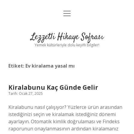
menüyü
Anasayfa
aç
Gizlilik Politikası
Lezzetli Hikaye Sofrası
Yasal Uyarı
Yemek kültürleriyle dolu keyifli bilgiler!
Hakkımızda
Etiket:
Ev kiralama yasal mı
Kiralabunu Kaç Günde Gelir
Tarih: Ocak 27, 2025
Kiralabunu nasıl çalışıyor? Yüzlerce ürün arasından
istediğinizi seçin ve kiralamak istediğiniz dönemi
ayarlayın. Otomatik kimlik doğrulaması ve Findeks
raporunun onaylanmasının ardından kiralamanız