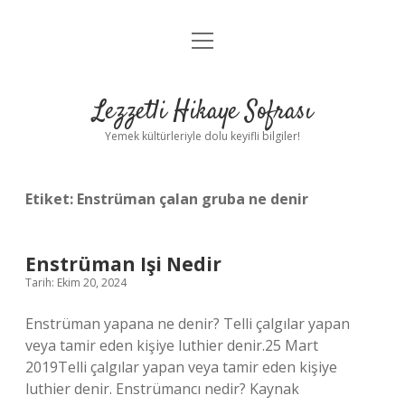
menüyü
Anasayfa
aç
Gizlilik Politikası
Lezzetli Hikaye Sofrası
Yasal Uyarı
Yemek kültürleriyle dolu keyifli bilgiler!
Hakkımızda
Etiket:
Enstrüman çalan gruba ne denir
Enstrüman Işi Nedir
Tarih: Ekim 20, 2024
Enstrüman yapana ne denir? Telli çalgılar yapan
veya tamir eden kişiye luthier denir.25 Mart
2019Telli çalgılar yapan veya tamir eden kişiye
luthier denir. Enstrümancı nedir? Kaynak