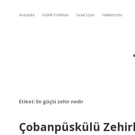
Anasayfa
Gizlilik Politikası
Yasal Uyarı
Hakkımızda
Etiket:
En güçlü zehir nedir
Çobanpüskülü Zehirl