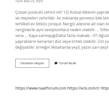
Tarih: Ekim 23, 2024
Çoban püskülü zehirli mi? 12) Kutsal dikenin yaprakla
ve meyveleri zehirlidir. Az miktarda yenmesi bile tehl
tehlikeli ev bitkisi: Jonquil. Nergis ailesine ait ola
nergislerle aynı semptomlara neden olabilir. … Difenb
vera. … Kaya sarmaşığıDaha fazla makale…•31 Ağustos
yaprakların kenarları düz veya tırtıklı olabilir. Üst
değişebilir; örneğin ilkbaharda yeşil, yazın sarı-yeşi
Çobanpüskülü
Devamını okuyun
Yorum Bırak
Zehirli
Mi
https://www.naatforum.com
https://ecis.com.tr
http