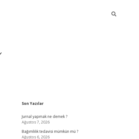
ı
Sidebar
Son Yazılar
betexper gi
Jurnal yapmak ne demek ?
Ağustos 7, 2026
Bağımlılık tedavisi mümkün mü ?
Ağustos 6, 2026