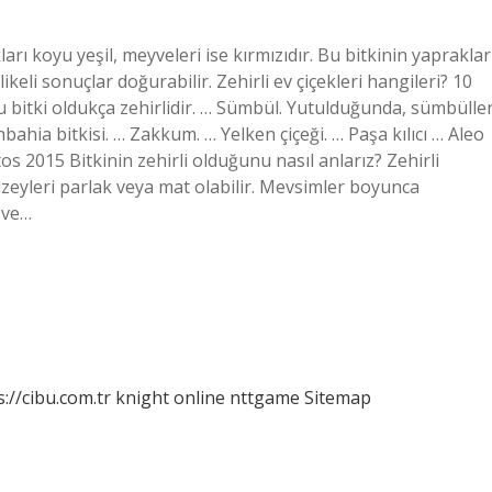
rı koyu yeşil, meyveleri ise kırmızıdır. Bu bitkinin yapraklar
ikeli sonuçlar doğurabilir. Zehirli ev çiçekleri hangileri? 10
n bu bitki oldukça zehirlidir. … Sümbül. Yutulduğunda, sümbülle
ahia bitkisi. … Zakkum. … Yelken çiçeği. … Paşa kılıcı … Aleo
 2015 Bitkinin zehirli olduğunu nasıl anlarız? Zehirli
 yüzeyleri parlak veya mat olabilir. Mevsimler boyunca
l ve…
s://cibu.com.tr
knight online
nttgame
Sitemap