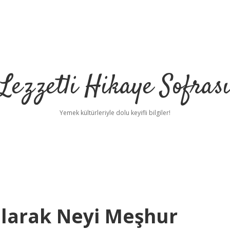
Lezzetli Hikaye Sofras
Yemek kültürleriyle dolu keyifli bilgiler!
Olarak Neyi Meşhur