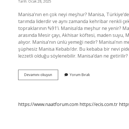
Tarih: Ocak 28, 2025
Manisa’nın en çok neyi meşhur? Manisa, Türkiye’de 
tarımda liderdir ve aynı zamanda kehribar renkli çe
topraklarının %91’i. Manisa’da meşhur ne yenir? Man
arasında Mesir çayı, Akhisar köftesi, maden suyu, M
alıyor. Manisa’nın ünlü yemeği nedir? Manisa’nın m
şüphesiz Manisa Kebabı’dır. Bu kebaba bir nevi pidel
lezzetli olduğu söylenebilir. Manisa’dan ne getirilir
Manisanın
Devamını okuyun
Yorum Bırak
Yiyecek
Olarak
Neyi
Meşhur
https://www.naatforum.com
https://ecis.com.tr
http