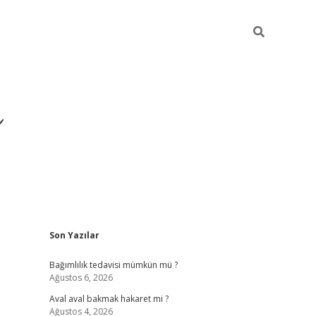
ı
Sidebar
Son Yazılar
betexper gir
Bağımlılık tedavisi mümkün mü ?
Ağustos 6, 2026
Aval aval bakmak hakaret mi ?
Ağustos 4, 2026