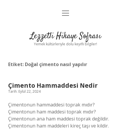
menüyü
Anasayfa
aç
Gizlilik Politikası
Lezzetli Hikaye Sofrası
Yasal Uyarı
Yemek kültürleriyle dolu keyifli bilgiler!
Hakkımızda
Etiket:
Doğal çimento nasıl yapılır
Çimento Hammaddesi Nedir
Tarih: Eylül 22, 2024
Çimentonun hammaddesi toprak mıdır?
Çimentonun ham maddesi toprak mıdır?
Çimentonun ana ham maddesi toprak değildir.
Çimentonun ham maddeleri kireç taşı ve kildir.