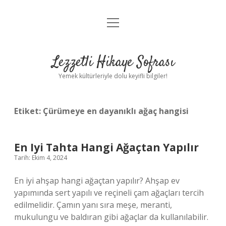
menüyü
Anasayfa
aç
Gizlilik Politikası
Lezzetli Hikaye Sofrası
Yasal Uyarı
Yemek kültürleriyle dolu keyifli bilgiler!
Hakkımızda
Etiket:
Çürümeye en dayanıklı ağaç hangisi
En Iyi Tahta Hangi Ağaçtan Yapılır
Tarih: Ekim 4, 2024
En iyi ahşap hangi ağaçtan yapılır? Ahşap ev
yapımında sert yapılı ve reçineli çam ağaçları tercih
edilmelidir. Çamın yanı sıra meşe, meranti,
mukulungu ve baldıran gibi ağaçlar da kullanılabilir.