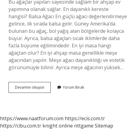
Bu ağaçlar yapıları sayesinde sağlam bir ahşap ev
yapımına olanak sağlar. En dayanıklı kereste
hangisi? Balsa Ağacı En güçlü ağacı değerlendirmeye
gelince, ilk sırada balsa gelir. Güney Amerika’da
bulunan bu ağaç, bol yağış alan bölgelerde kolayca
büyür. Ayrıca, balsa ağaçları sıcak iklimlerde daha
fazla büyüme eğilimindedir. En iyi masa hangi
ağaçtan olur? En iyi ahşap masa genellikle meşe
ağacından yapılır. Meşe ağacı dayanıklılığı ve estetik
görünümüyle bilinir. Ayrıca meşe ağacının yüksek…
En
Devamını okuyun
Yorum Bırak
Iyi
Tahta
Hangi
Ağaçtan
Yapılır
https://www.naatforum.com
https://ecis.com.tr
https://cibu.com.tr
knight online
nttgame
Sitemap