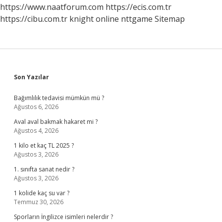
Evde
https://www.naatforum.com
https://ecis.com.tr
Çözüm
https://cibu.com.tr
knight online
nttgame
Sitemap
Sidebar
Son Yazılar
Bağımlılık tedavisi mümkün mü ?
Ağustos 6, 2026
Aval aval bakmak hakaret mi ?
Ağustos 4, 2026
1 kilo et kaç TL 2025 ?
Ağustos 3, 2026
1. sınıfta sanat nedir ?
Ağustos 3, 2026
1 kolide kaç su var ?
Temmuz 30, 2026
Sporların İngilizce isimleri nelerdir ?