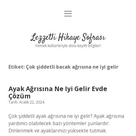
menüyü
Anasayfa
aç
Gizlilik Politikası
Lezzetli Hikaye Sofrası
Yasal Uyarı
Yemek kültürleriyle dolu keyifli bilgiler!
Hakkımızda
Etiket:
Çok şiddetli bacak ağrısına ne iyi gelir
Ayak Ağrısına Ne Iyi Gelir Evde
Çözüm
Tarih: Aralık 22, 2024
Çok şiddetli ayak ağrısına ne iyi gelir? Ayak ağrısına
yardımcı olabilecek bazı yöntemler şunlardır:
Dinlenmek ve ayaklarınızı yüksekte tutmak.