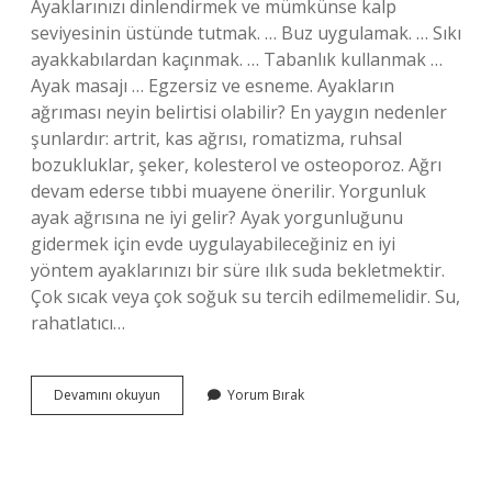
Ayaklarınızı dinlendirmek ve mümkünse kalp
seviyesinin üstünde tutmak. … Buz uygulamak. … Sıkı
ayakkabılardan kaçınmak. … Tabanlık kullanmak …
Ayak masajı … Egzersiz ve esneme. Ayakların
ağrıması neyin belirtisi olabilir? En yaygın nedenler
şunlardır: artrit, kas ağrısı, romatizma, ruhsal
bozukluklar, şeker, kolesterol ve osteoporoz. Ağrı
devam ederse tıbbi muayene önerilir. Yorgunluk
ayak ağrısına ne iyi gelir? Ayak yorgunluğunu
gidermek için evde uygulayabileceğiniz en iyi
yöntem ayaklarınızı bir süre ılık suda bekletmektir.
Çok sıcak veya çok soğuk su tercih edilmemelidir. Su,
rahatlatıcı…
Ayak
Devamını okuyun
Yorum Bırak
Ağrısına
Ne
Iyi
Gelir