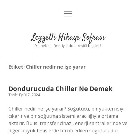
menüyü
Anasayfa
aç
Gizlilik Politikası
Lezzetli Hikaye Sofrası
Yasal Uyarı
Yemek kültürleriyle dolu keyifli bilgiler!
Hakkımızda
Etiket:
Chiller nedir ne işe yarar
Dondurucuda Chiller Ne Demek
Tarih: Eylül 7, 2024
Chiller nedir ne işe yarar? Soğutucu, bir yükten ısıyı
çıkarır ve bir soğutma sistemi aracılığıyla ortama
aktarır. Bu ısı transfer cihazı, enerji santrallerinde ve
diğer büyük tesislerde tercih edilen soğutucudur.