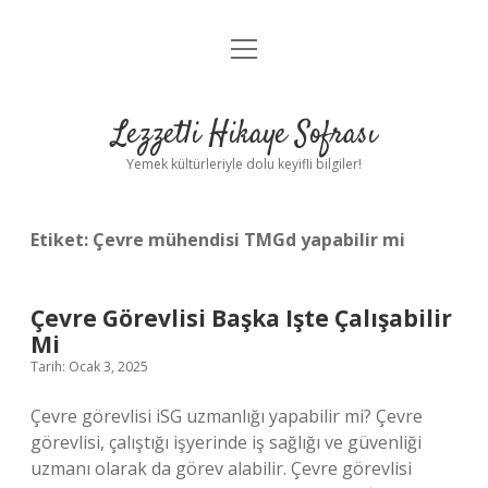
menüyü
Anasayfa
aç
Gizlilik Politikası
Lezzetli Hikaye Sofrası
Yasal Uyarı
Yemek kültürleriyle dolu keyifli bilgiler!
Hakkımızda
Etiket:
Çevre mühendisi TMGd yapabilir mi
Çevre Görevlisi Başka Işte Çalışabilir
Mi
Tarih: Ocak 3, 2025
Çevre görevlisi iSG uzmanlığı yapabilir mi? Çevre
görevlisi, çalıştığı işyerinde iş sağlığı ve güvenliği
uzmanı olarak da görev alabilir. Çevre görevlisi