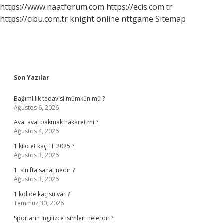
Mi
https://www.naatforum.com
https://ecis.com.tr
https://cibu.com.tr
knight online
nttgame
Sitemap
Sidebar
Son Yazılar
Bağımlılık tedavisi mümkün mü ?
Ağustos 6, 2026
Aval aval bakmak hakaret mi ?
Ağustos 4, 2026
1 kilo et kaç TL 2025 ?
Ağustos 3, 2026
1. sınıfta sanat nedir ?
Ağustos 3, 2026
1 kolide kaç su var ?
Temmuz 30, 2026
Sporların İngilizce isimleri nelerdir ?