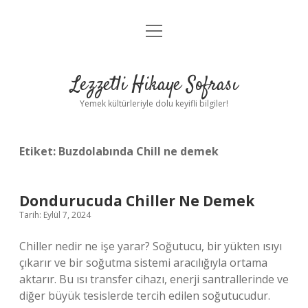
menüyü
Anasayfa
aç
Gizlilik Politikası
Lezzetli Hikaye Sofrası
Yasal Uyarı
Yemek kültürleriyle dolu keyifli bilgiler!
Hakkımızda
Etiket:
Buzdolabında Chill ne demek
Dondurucuda Chiller Ne Demek
Tarih: Eylül 7, 2024
Chiller nedir ne işe yarar? Soğutucu, bir yükten ısıyı
çıkarır ve bir soğutma sistemi aracılığıyla ortama
aktarır. Bu ısı transfer cihazı, enerji santrallerinde ve
diğer büyük tesislerde tercih edilen soğutucudur.